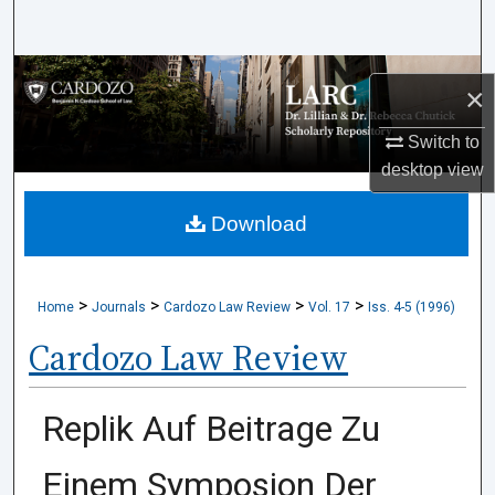
Search
Browse Collections
×
My Account
Switch to
desktop
view
About
Download
Digital Commons Network™
>
>
>
>
Home
Journals
Cardozo Law Review
Vol. 17
Iss. 4-5 (1996)
Cardozo Law Review
Replik Auf Beitrage Zu
Einem Symposion Der